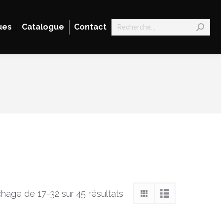
Search:
ues
Catalogue
Contact
chage de 17–32 sur 45 résultats