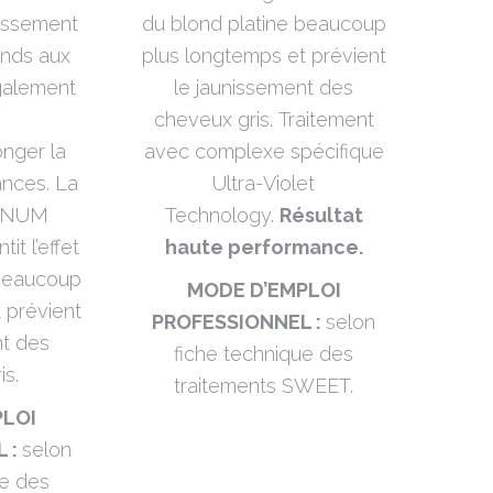
nissement
du blond platine beaucoup
onds aux
plus longtemps et prévient
également
le jaunissement des
cheveux gris. Traitement
onger la
avec complexe spécifique
ances. La
Ultra-Violet
INUM
Technology.
Résultat
it l’effet
haute performance.
 beaucoup
MODE D’EMPLOI
 prévient
PROFESSIONNEL :
selon
nt des
fiche technique des
is.
traitements SWEET.
PLOI
 :
selon
ue des