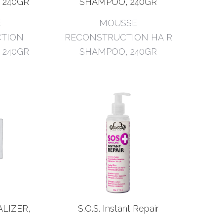
 240GR
SHAMPOO, 240GR
E
MOUSSE
TION
RECONSTRUCTION HAIR
 240GR
SHAMPOO, 240GR
LIZER,
S.O.S. Instant Repair