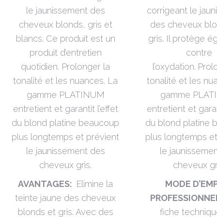
le jaunissement des
corrigeant le jau
cheveux blonds, gris et
des cheveux bl
blancs. Ce produit est un
gris. Il protège 
produit d’entretien
contre
quotidien. Prolonger la
l’oxydation.
Prol
tonalité et les nuances. La
tonalité et les nu
gamme PLATINUM
gamme PLAT
entretient et garantit l’effet
entretient et garant
du blond platine beaucoup
du blond platine
plus longtemps et prévient
plus longtemps et
le jaunissement des
le jaunisseme
cheveux gris.
cheveux gr
AVANTAGES:
Elimine la
MODE D’EM
teinte jaune des cheveux
PROFESSIONNEL
blonds et gris. Avec des
fiche techniq