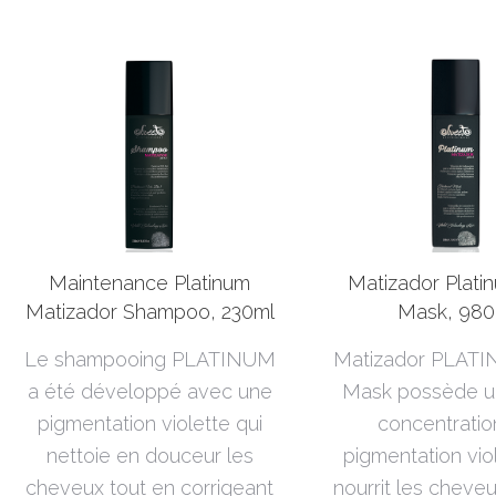
Maintenance Platinum
Matizador Plati
Matizador Shampoo, 230ml
Mask, 980
Le shampooing PLATINUM
Matizador PLATI
a été développé avec une
Mask possède u
pigmentation violette qui
concentratio
nettoie en douceur les
pigmentation vio
cheveux tout en corrigeant
nourrit les cheve