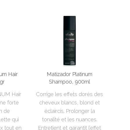
num Hair
Matizador Platinum
gr
Shampoo, 900ml
NUM Hair
Corrige les effets dorés des
ne forte
cheveux blancs, blond et
n de
éclaircis. Prolonger la
lette qui
tonalité et les nuances.
ux tout en
Entretient et garantit l’effet