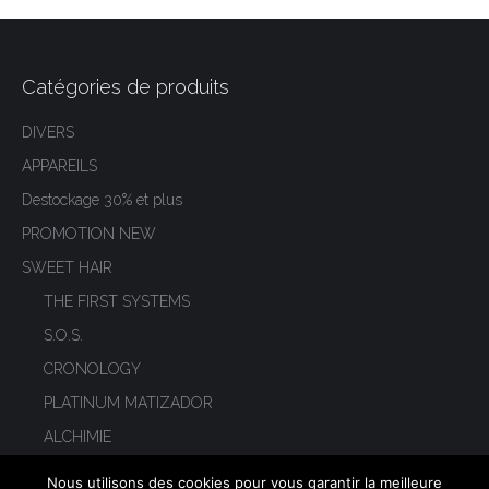
Catégories de produits
DIVERS
APPAREILS
Destockage 30% et plus
PROMOTION NEW
SWEET HAIR
THE FIRST SYSTEMS
S.O.S.
CRONOLOGY
PLATINUM MATIZADOR
ALCHIMIE
SWEET HOME CARE
Nous utilisons des cookies pour vous garantir la meilleure