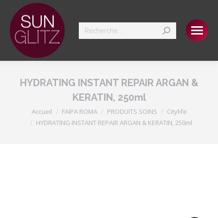
Search:
HYDRATING INSTANT REPAIR ARGAN &
KERATIN, 250ml
Vous êtes ici :
Accueil
FAIPA ROMA
PRODUITS SOINS
Citylife
HYDRATING INSTANT REPAIR ARGAN & KERATIN, 250ml