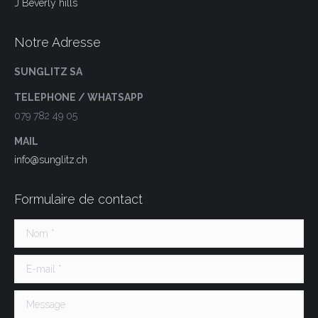
J Beverly hills
Notre Adresse
SUNGLITZ SA
TELEPHONE / WHATSAPP
079 782 49 05
MAIL
info@sunglitz.ch
Formulaire de contact
Nom *
E-mail *
Message