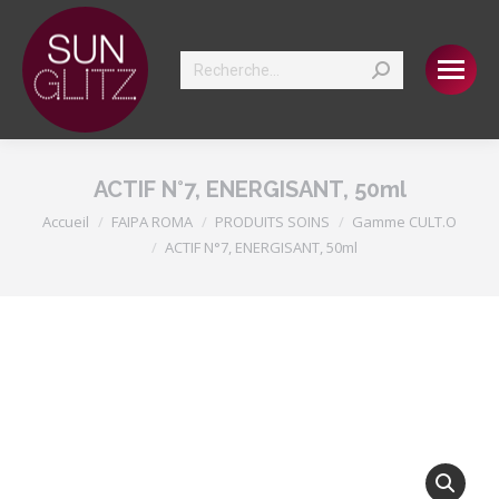
Search:
ACTIF N°7, ENERGISANT, 50ml
Vous êtes ici :
Accueil
FAIPA ROMA
PRODUITS SOINS
Gamme CULT.O
ACTIF N°7, ENERGISANT, 50ml