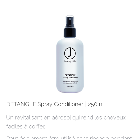
DETANGLE Spray Conditioner | 250 ml |
Un revitalisant en aérosol qui rend les cheveux
faciles à coiffer.
Peut également être utilisé sans rinçage pendant