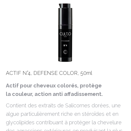
ACTIF N°4, DEFENSE COLOR, 50ml
Actif pour cheveux colorés, protège
la couleur, action anti affadissement.
Contient des extraits de Salicornes dorées, une
algue particulièrement riche en stéroïdes et en
glycolipides contribuant à protéger la chevelure
des agressions extérieures en produisant la plus