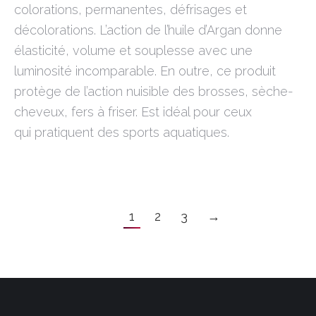
colorations, permanentes, défrisages et
décolorations. L’action de l’huile d’Argan donne
élasticité, volume et souplesse avec une
luminosité incomparable. En outre, ce produit
protège de l’action nuisible des brosses, sèche-
cheveux, fers à friser. Est idéal pour ceux
qui pratiquent des sports aquatiques.
1
2
3
→