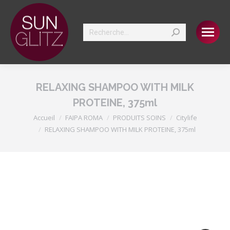
Search:
RELAXING SHAMPOO WITH MILK
PROTEINE, 375ml
Vous êtes ici :
Accueil
FAIPA ROMA
PRODUITS SOINS
Citylife
RELAXING SHAMPOO WITH MILK PROTEINE, 375ml