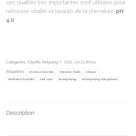
ces qualités très importantes sont utilisées pour
retrouver vitalité et beauté de la chevelure.
pH
4.0
Catégories :
Citylife
,
Relaxing
UGS :
02.CLR001
Étiquettes :
cheveux bouclés
cheveux frisés
crépus
définition boucles
hair care
shampooing
shampooing disciplinant
Description