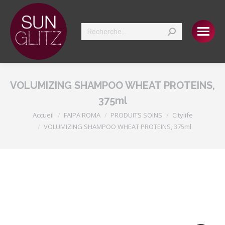
Search:
VOLUMIZING SHAMPOO WHEAT PROTEINS,
375ml
Vous êtes ici :
Accueil
FAIPA ROMA
PRODUITS SOINS
Citylife
VOLUMIZING SHAMPOO WHEAT PROTEINS, 375ml