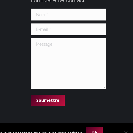
Formulaire de contact
Nom *
E-mail *
Message
Soumettre
Ok