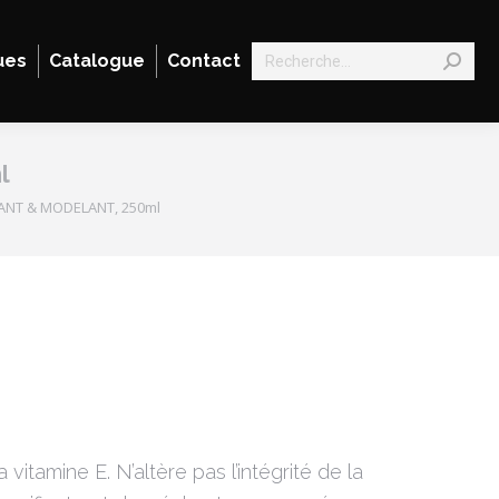
Search:
ues
Catalogue
Contact
l
ANT & MODELANT, 250ml
 vitamine E. N’altère pas l’intégrité de la