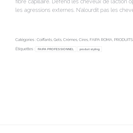
fibre capillaire. Défend les cheveux de l’actio
les agressions externes. N’alourdit pas les chev
Catégories :
Coiffants, Gels, Crèmes, Cires
,
FAIPA ROMA
,
PRODUITS
Étiquettes :
FAIPA PROFESSIONNEL
produit styling