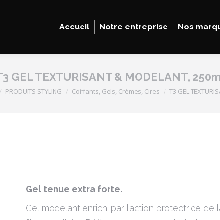
Accueil
Notre entreprise
Nos marq
T3 GEL TEXTURISANT & MODELANT, 250m
PRODUITS STYLING
Coiffants, Gels, Crèmes, Cires
T3 GEL TEXTURIS
Gel tenue extra forte.
Gel modelant enrichi par l’action protectrice de la