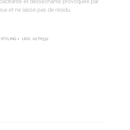
n opacifiante et desséchante provoquée par
eux et ne laisse pas de résidu.
 STYLING
UGS :
02.TH332