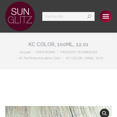
Search:
KC COLOR, 100ML, 12.01
Vous êtes ici :
Accueil
FAIPA ROMA
PRODUITS TECHNIQUES
KC Perfecta Keratine Color
KC COLOR, 100ML, 12.01