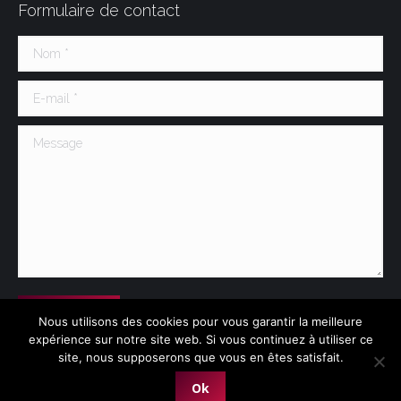
Formulaire de contact
Nom *
E-mail *
Message
Soumettre
Nous utilisons des cookies pour vous garantir la meilleure
expérience sur notre site web. Si vous continuez à utiliser ce
site, nous supposerons que vous en êtes satisfait.
Ok
GoldenStone Web Design Sàrl - Fribourg