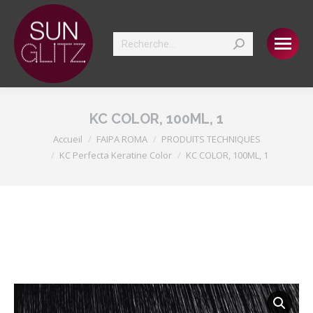
Search:
KC COLOR, 100ML, 1
Vous êtes ici :
Accueil
FAIPA ROMA
PRODUITS TECHNIQUES
KC Perfecta Keratine Color
KC COLOR, 100ML, 1