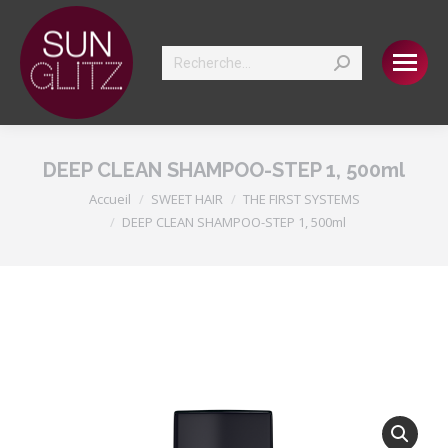
Search:
DEEP CLEAN SHAMPOO-STEP 1, 500ml
Vous êtes ici :
Accueil
SWEET HAIR
THE FIRST SYSTEMS
DEEP CLEAN SHAMPOO-STEP 1, 500ml